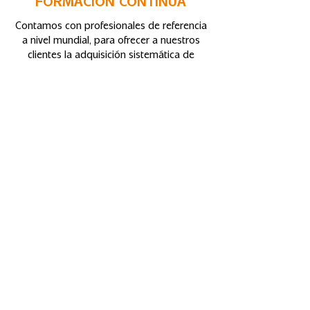
FORMACIÓN CONTINUA
Contamos con profesionales de referencia
a nivel mundial, para ofrecer a nuestros
clientes la adquisición sistemática de
conceptos, conocimientos y destrezas,
que mejoran su práctica profesional.
¿Necesitas asesoría para tu caso
clínico o productos?
Nuestro equipo está listo para
ayudarte a seleccionar los productos
adecuados y acompañarte en cada
etapa del tratamiento.
Habla directamente con un asesor y